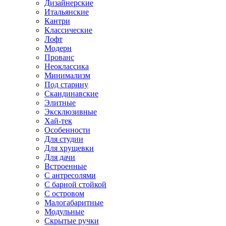
Дизайнерские
Итальянские
Кантри
Классические
Лофт
Модерн
Прованс
Неоклассика
Минимализм
Под старину
Скандинавские
Элитные
Эксклюзивные
Хай-тек
Особенности
Для студии
Для хрущевки
Для дачи
Встроенные
С антресолями
С барной стойкой
С островом
Малогабаритные
Модульные
Скрытые ручки