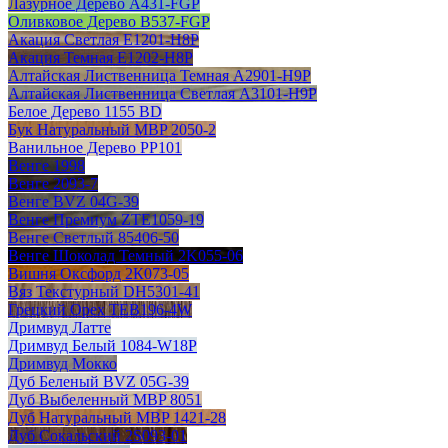
Лазурное Дерево A431-FGP
Оливковое Дерево B537-FGP
Акация Светлая E1201-H8P
Акация Темная E1202-H8P
Алтайская Лиственница Темная A2901-H9P
Алтайская Лиственница Светлая А3101-H9P
Белое Дерево 1155 BD
Бук Натуральный MBP 2050-2
Ванильное Дерево РР101
Венге 1998
Венге 2093-7
Венге BVZ 04G-39
Венге Премиум ZTE1059-19
Венге Светлый 85406-50
Венге Шоколад Темный 2K055-06
Вишня Оксфорд 2К073-05
Вяз Текстурный DH5301-41
Грецкий Орех TEB196-4W
Дримвуд Латте
Дримвуд Белый 1084-W18P
Дримвуд Мокко
Дуб Беленый BVZ 05G-39
Дуб Выбеленный MBP 8051
Дуб Натуральный MBP 1421-28
Дуб Сокальский 2S093-01