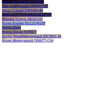
Тиковое Дерево 2F101-08
Тик Текстурный DE3903-38
Холст Серый DH4301-38
Эвкалипт Радужный 46103-23
Яблоня Толедо 3К103-01
Ясень Бланко H1121-H12P
Ясень Неро
Ясень Шимо 80701-7
Ясень Дальневосточный DE3901-38
Ясень Жемчужный DM677-GW