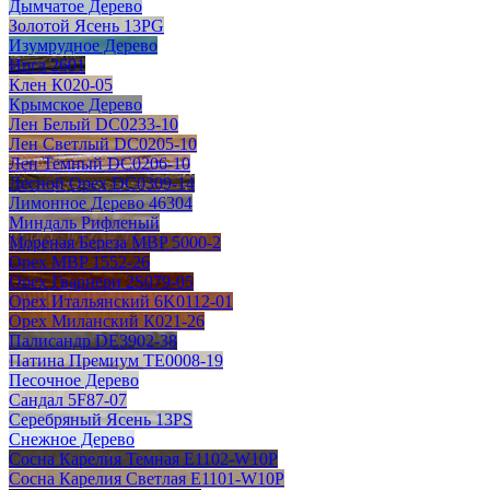
Дымчатое Дерево
Золотой Ясень 13PG
Изумрудное Дерево
Ирга 2601
Клен К020-05
Крымское Дерево
Лен Белый DC0233-10
Лен Светлый DC0205-10
Лен Темный DC0206-10
Лесной Орех DC0309-14
Лимонное Дерево 46304
Миндаль Рифленый
Мореная Береза MBP 5000-2
Орех MBP 1552-26
Орех Гварнери 2S079-05
Орех Итальянский 6K0112-01
Орех Миланский К021-26
Палисандр DE3902-38
Патина Премиум TE0008-19
Песочное Дерево
Сандал 5F87-07
Серебряный Ясень 13PS
Снежное Дерево
Сосна Карелия Темная E1102-W10P
Сосна Карелия Светлая E1101-W10P