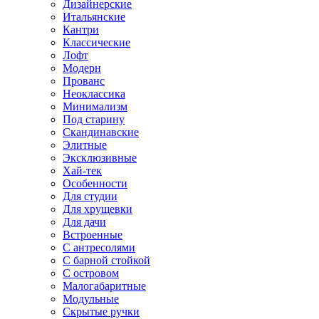
Дизайнерские
Итальянские
Кантри
Классические
Лофт
Модерн
Прованс
Неоклассика
Минимализм
Под старину
Скандинавские
Элитные
Эксклюзивные
Хай-тек
Особенности
Для студии
Для хрущевки
Для дачи
Встроенные
С антресолями
С барной стойкой
С островом
Малогабаритные
Модульные
Скрытые ручки