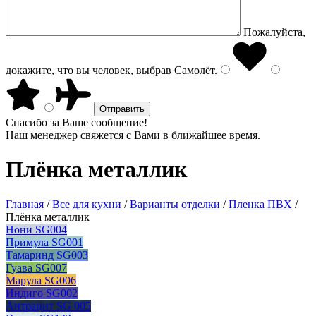
Пожалуйста,
докажите, что вы человек, выбрав
Самолёт
.
Спасибо за Ваше сообщение!
Наш менеджер свяжется с Вами в ближайшее время.
Плёнка металлик
Главная
/
Все для кухни
/
Варианты отделки
/
Пленка ПВХ
/
Плёнка металлик
Нони SG004
Примула SG001
Тамаринд SG003
Гуава SG007
Марула SG006
Индиго SG002
Антрацит SG 005