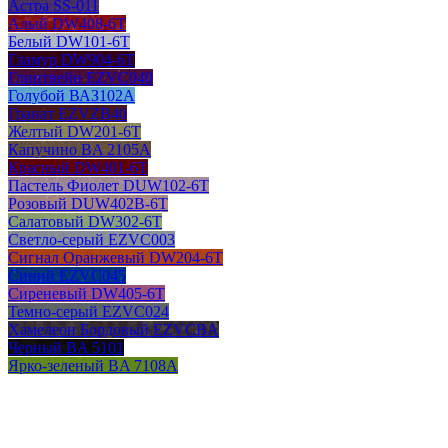
Астра SS-011
Алый DW408-6T
Белый DW101-6T
Гламур DW904-6T
Глинтвейн EZVC040
Голубой ВАЗ102А
Гранат EZVZB40
Желтый DW201-6T
Капучино BA 2105A
Красный DW401-6T
Пастель Фиолет DUW102-6T
Розовый DUW402B-6T
Салатовый DW302-6T
Светло-серый EZVC003
Сигнал Оранжевый DW204-6T
Синий EZVC045
Сиреневый DW405-6T
Темно-серый EZVC024
Хамелеон Бордовый EZVCBA
Черный BA 5101
Ярко-зеленый BA 7108A