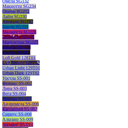
Омела SG132
Макиотти SG234
Орион SG212
Лайм SG230
Авокадо SG182
Бонди SG223
Маджента SG226
Барбарис SG236
Мангостин SG225
Лемато SG237
Борнео SG183
Loft Gold 128T01
Loft Bronze 128T02
Urban Light 129T01
Urban Dark 129T02
Урсула SS-001
Феникс SS-002
Лира SS-003
Вега SS-004
Эридан SS-005
Андромеда SS-006
Кассиопея SS-007
Сириус SS-008
Альтаир SS-009
Антарес SS-010