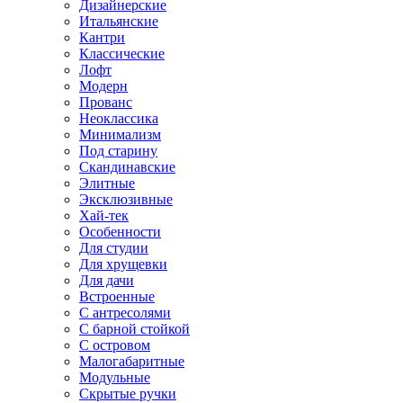
Дизайнерские
Итальянские
Кантри
Классические
Лофт
Модерн
Прованс
Неоклассика
Минимализм
Под старину
Скандинавские
Элитные
Эксклюзивные
Хай-тек
Особенности
Для студии
Для хрущевки
Для дачи
Встроенные
С антресолями
С барной стойкой
С островом
Малогабаритные
Модульные
Скрытые ручки