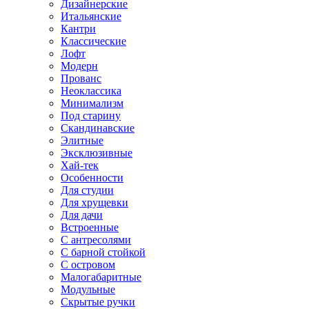
Дизайнерские
Итальянские
Кантри
Классические
Лофт
Модерн
Прованс
Неоклассика
Минимализм
Под старину
Скандинавские
Элитные
Эксклюзивные
Хай-тек
Особенности
Для студии
Для хрущевки
Для дачи
Встроенные
С антресолями
С барной стойкой
С островом
Малогабаритные
Модульные
Скрытые ручки