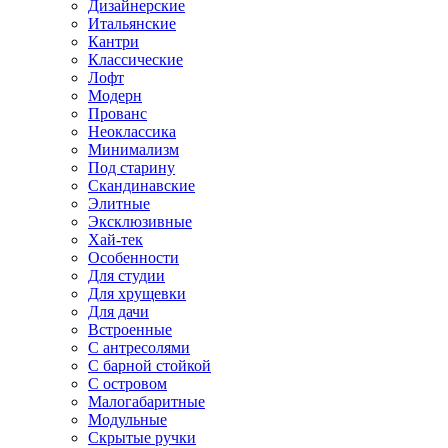
Дизайнерские
Итальянские
Кантри
Классические
Лофт
Модерн
Прованс
Неоклассика
Минимализм
Под старину
Скандинавские
Элитные
Эксклюзивные
Хай-тек
Особенности
Для студии
Для хрущевки
Для дачи
Встроенные
С антресолями
С барной стойкой
С островом
Малогабаритные
Модульные
Скрытые ручки