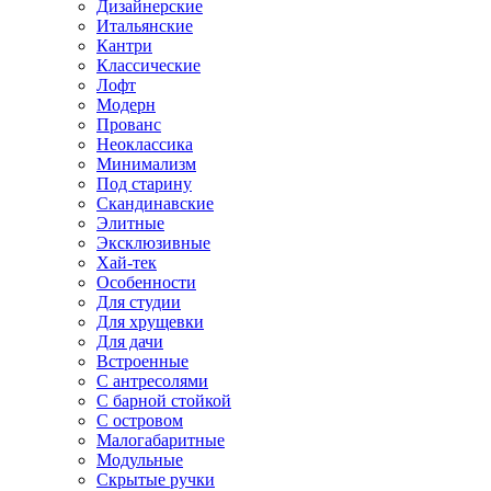
Дизайнерские
Итальянские
Кантри
Классические
Лофт
Модерн
Прованс
Неоклассика
Минимализм
Под старину
Скандинавские
Элитные
Эксклюзивные
Хай-тек
Особенности
Для студии
Для хрущевки
Для дачи
Встроенные
С антресолями
С барной стойкой
С островом
Малогабаритные
Модульные
Скрытые ручки