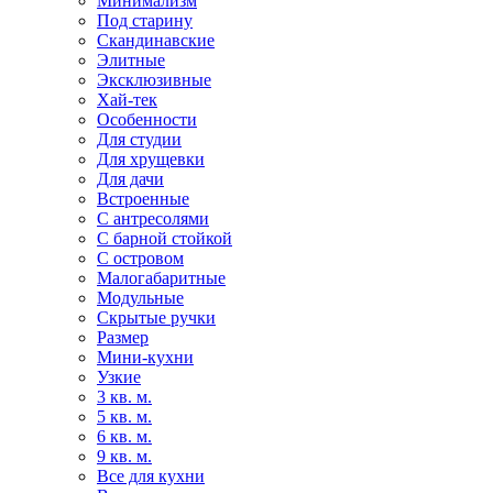
Минимализм
Под старину
Скандинавские
Элитные
Эксклюзивные
Хай-тек
Особенности
Для студии
Для хрущевки
Для дачи
Встроенные
С антресолями
С барной стойкой
С островом
Малогабаритные
Модульные
Скрытые ручки
Размер
Мини-кухни
Узкие
3 кв. м.
5 кв. м.
6 кв. м.
9 кв. м.
Все для кухни