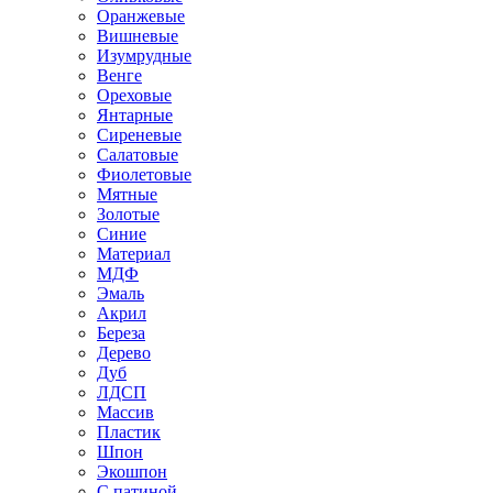
Оранжевые
Вишневые
Изумрудные
Венге
Ореховые
Янтарные
Сиреневые
Салатовые
Фиолетовые
Мятные
Золотые
Синие
Материал
МДФ
Эмаль
Акрил
Береза
Дерево
Дуб
ЛДСП
Массив
Пластик
Шпон
Экошпон
С патиной