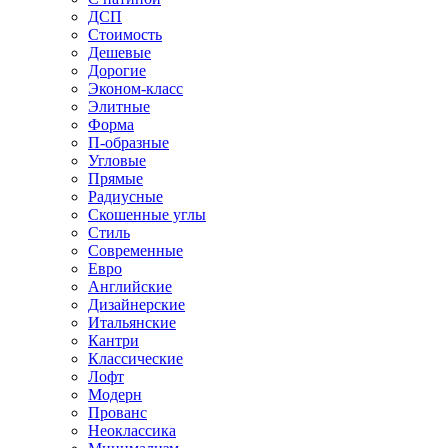
ДСП
Стоимость
Дешевые
Дорогие
Эконом-класс
Элитные
Форма
П-образные
Угловые
Прямые
Радиусные
Скошенные углы
Стиль
Современные
Евро
Английские
Дизайнерские
Итальянские
Кантри
Классические
Лофт
Модерн
Прованс
Неоклассика