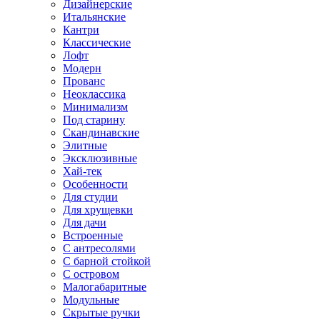
Дизайнерские
Итальянские
Кантри
Классические
Лофт
Модерн
Прованс
Неоклассика
Минимализм
Под старину
Скандинавские
Элитные
Эксклюзивные
Хай-тек
Особенности
Для студии
Для хрущевки
Для дачи
Встроенные
С антресолями
С барной стойкой
С островом
Малогабаритные
Модульные
Скрытые ручки