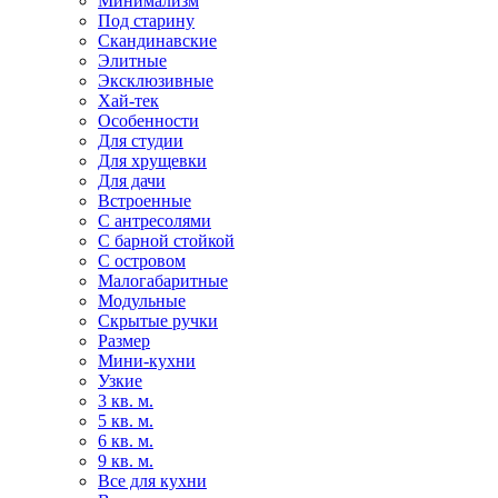
Минимализм
Под старину
Скандинавские
Элитные
Эксклюзивные
Хай-тек
Особенности
Для студии
Для хрущевки
Для дачи
Встроенные
С антресолями
С барной стойкой
С островом
Малогабаритные
Модульные
Скрытые ручки
Размер
Мини-кухни
Узкие
3 кв. м.
5 кв. м.
6 кв. м.
9 кв. м.
Все для кухни