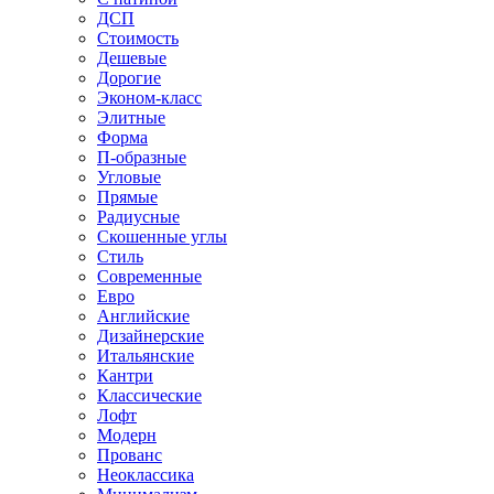
ДСП
Стоимость
Дешевые
Дорогие
Эконом-класс
Элитные
Форма
П-образные
Угловые
Прямые
Радиусные
Скошенные углы
Стиль
Современные
Евро
Английские
Дизайнерские
Итальянские
Кантри
Классические
Лофт
Модерн
Прованс
Неоклассика