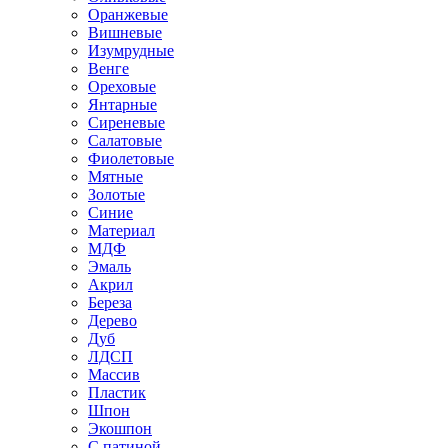
Оранжевые
Вишневые
Изумрудные
Венге
Ореховые
Янтарные
Сиреневые
Салатовые
Фиолетовые
Мятные
Золотые
Синие
Материал
МДФ
Эмаль
Акрил
Береза
Дерево
Дуб
ЛДСП
Массив
Пластик
Шпон
Экошпон
С патиной