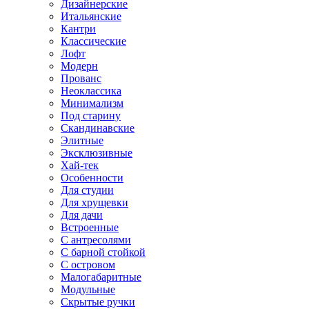
Дизайнерские
Итальянские
Кантри
Классические
Лофт
Модерн
Прованс
Неоклассика
Минимализм
Под старину
Скандинавские
Элитные
Эксклюзивные
Хай-тек
Особенности
Для студии
Для хрущевки
Для дачи
Встроенные
С антресолями
С барной стойкой
С островом
Малогабаритные
Модульные
Скрытые ручки