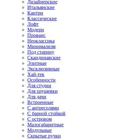
Дизайнерские
Итальянские
Кантри
Классические
Лофт
Модерн
Прованс
Неоклассика
Минимализм
Под старину
Скандинавские
Элитные
Эксклюзивные
Хай-тек
Особенности
Для студии
Для хрущевки
Для дачи
Встроенные
С антресолями
С барной стойкой
С островом
Малогабаритные
Модульные
Скрытые ручки