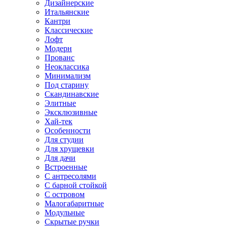
Дизайнерские
Итальянские
Кантри
Классические
Лофт
Модерн
Прованс
Неоклассика
Минимализм
Под старину
Скандинавские
Элитные
Эксклюзивные
Хай-тек
Особенности
Для студии
Для хрущевки
Для дачи
Встроенные
С антресолями
С барной стойкой
С островом
Малогабаритные
Модульные
Скрытые ручки