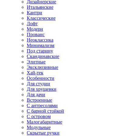
Дизайнерские
Итальянские
Кантри
Классические
Лофт
Модерн
Прованс
Неоклассика
Минимализм
Под старину
Скандинавские
Элитные
Эксклюзивные
Хай-тек
Особенности
Для студии
Для хрущевки
Для дачи
Встроенные
С антресолями
С барной стойкой
С островом
Малогабаритные
Модульные
Скрытые ручки