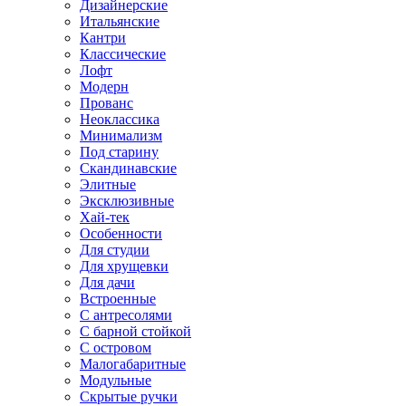
Дизайнерские
Итальянские
Кантри
Классические
Лофт
Модерн
Прованс
Неоклассика
Минимализм
Под старину
Скандинавские
Элитные
Эксклюзивные
Хай-тек
Особенности
Для студии
Для хрущевки
Для дачи
Встроенные
С антресолями
С барной стойкой
С островом
Малогабаритные
Модульные
Скрытые ручки