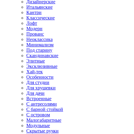
Дизайнерские
Итальянские
Кантри
Классические
Лофт
Модерн
Прованс
Неоклассика
Минимализм
Под старину
Скандинавские
Элитные
Эксклюзивные
Хай-тек
Особенности
Для студии
Для хрущевки
Для дачи
Встроенные
С антресолями
С барной стойкой
С островом
Малогабаритные
Модульные
Скрытые ручки