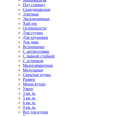
Минимализм
Под старину
Скандинавские
Элитные
Эксклюзивные
Хай-тек
Особенности
Для студии
Для хрущевки
Для дачи
Встроенные
С антресолями
С барной стойкой
С островом
Малогабаритные
Модульные
Скрытые ручки
Размер
Мини-кухни
Узкие
3 кв. м.
5 кв. м.
6 кв. м.
9 кв. м.
Все для кухни