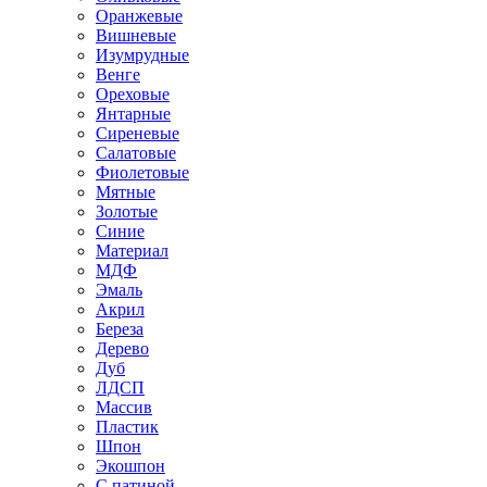
Оранжевые
Вишневые
Изумрудные
Венге
Ореховые
Янтарные
Сиреневые
Салатовые
Фиолетовые
Мятные
Золотые
Синие
Материал
МДФ
Эмаль
Акрил
Береза
Дерево
Дуб
ЛДСП
Массив
Пластик
Шпон
Экошпон
С патиной