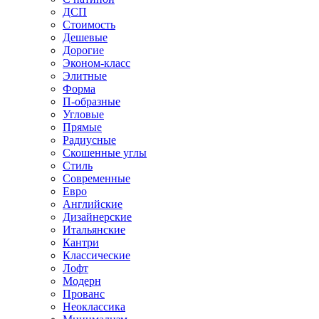
ДСП
Стоимость
Дешевые
Дорогие
Эконом-класс
Элитные
Форма
П-образные
Угловые
Прямые
Радиусные
Скошенные углы
Стиль
Современные
Евро
Английские
Дизайнерские
Итальянские
Кантри
Классические
Лофт
Модерн
Прованс
Неоклассика