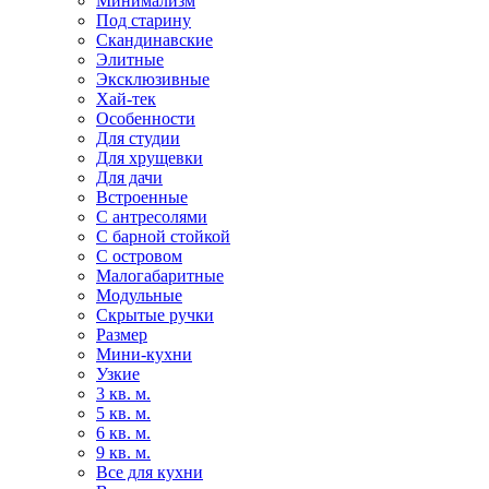
Минимализм
Под старину
Скандинавские
Элитные
Эксклюзивные
Хай-тек
Особенности
Для студии
Для хрущевки
Для дачи
Встроенные
С антресолями
С барной стойкой
С островом
Малогабаритные
Модульные
Скрытые ручки
Размер
Мини-кухни
Узкие
3 кв. м.
5 кв. м.
6 кв. м.
9 кв. м.
Все для кухни