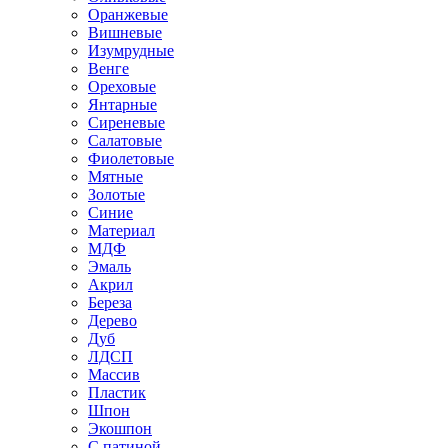
Оранжевые
Вишневые
Изумрудные
Венге
Ореховые
Янтарные
Сиреневые
Салатовые
Фиолетовые
Мятные
Золотые
Синие
Материал
МДФ
Эмаль
Акрил
Береза
Дерево
Дуб
ЛДСП
Массив
Пластик
Шпон
Экошпон
С патиной