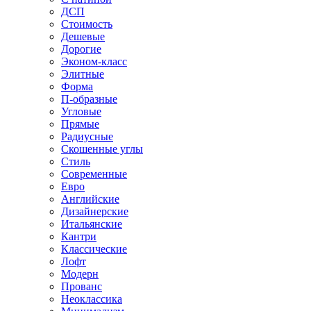
ДСП
Стоимость
Дешевые
Дорогие
Эконом-класс
Элитные
Форма
П-образные
Угловые
Прямые
Радиусные
Скошенные углы
Стиль
Современные
Евро
Английские
Дизайнерские
Итальянские
Кантри
Классические
Лофт
Модерн
Прованс
Неоклассика