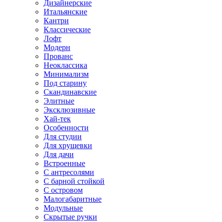
Дизайнерские
Итальянские
Кантри
Классические
Лофт
Модерн
Прованс
Неоклассика
Минимализм
Под старину
Скандинавские
Элитные
Эксклюзивные
Хай-тек
Особенности
Для студии
Для хрущевки
Для дачи
Встроенные
С антресолями
С барной стойкой
С островом
Малогабаритные
Модульные
Скрытые ручки