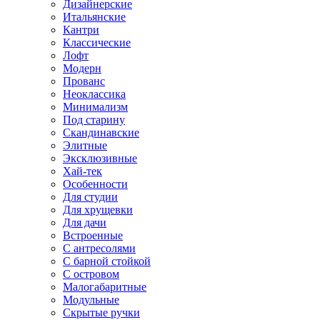
Дизайнерские
Итальянские
Кантри
Классические
Лофт
Модерн
Прованс
Неоклассика
Минимализм
Под старину
Скандинавские
Элитные
Эксклюзивные
Хай-тек
Особенности
Для студии
Для хрущевки
Для дачи
Встроенные
С антресолями
С барной стойкой
С островом
Малогабаритные
Модульные
Скрытые ручки