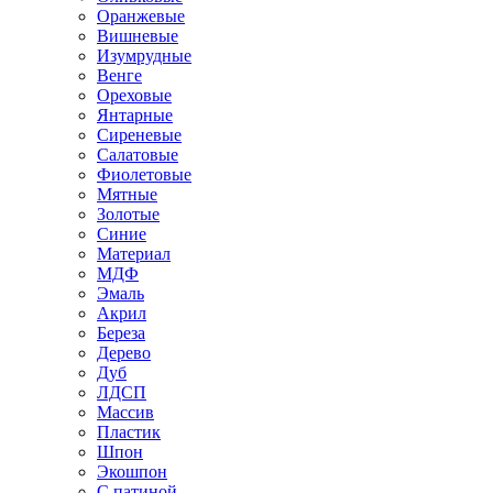
Оранжевые
Вишневые
Изумрудные
Венге
Ореховые
Янтарные
Сиреневые
Салатовые
Фиолетовые
Мятные
Золотые
Синие
Материал
МДФ
Эмаль
Акрил
Береза
Дерево
Дуб
ЛДСП
Массив
Пластик
Шпон
Экошпон
С патиной