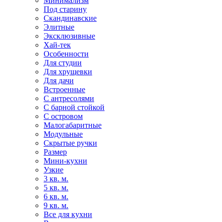
Минимализм
Под старину
Скандинавские
Элитные
Эксклюзивные
Хай-тек
Особенности
Для студии
Для хрущевки
Для дачи
Встроенные
С антресолями
С барной стойкой
С островом
Малогабаритные
Модульные
Скрытые ручки
Размер
Мини-кухни
Узкие
3 кв. м.
5 кв. м.
6 кв. м.
9 кв. м.
Все для кухни