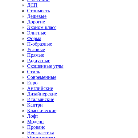
ДСП
Стоимость
Дешевые
Дорогие
Эконом-класс
Элитные
Форма
П-образные
Угловые
Прямые
Радиусные
Скошенные углы
Стиль
Современные
Евро
Английские
Дизайнерские
Итальянские
Кантри
Классические
Лофт
Модерн
Прованс
Неоклассика