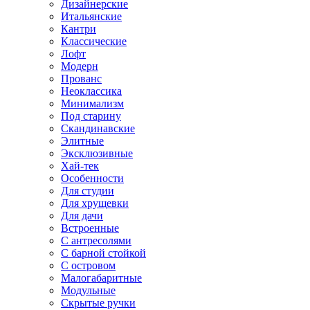
Дизайнерские
Итальянские
Кантри
Классические
Лофт
Модерн
Прованс
Неоклассика
Минимализм
Под старину
Скандинавские
Элитные
Эксклюзивные
Хай-тек
Особенности
Для студии
Для хрущевки
Для дачи
Встроенные
С антресолями
С барной стойкой
С островом
Малогабаритные
Модульные
Скрытые ручки