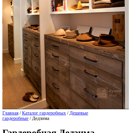
Главная
/
Каталог гардеробных
/
Дешевые
гардеробные
/ Дедзима
Гардеробная Дедзима