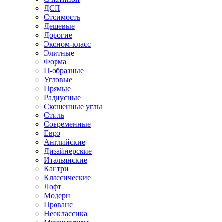
ДСП
Стоимость
Дешевые
Дорогие
Эконом-класс
Элитные
Форма
П-образные
Угловые
Прямые
Радиусные
Скошенные углы
Стиль
Современные
Евро
Английские
Дизайнерские
Итальянские
Кантри
Классические
Лофт
Модерн
Прованс
Неоклассика