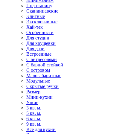
Минимализм
Под старину
Скандинавские
Элитные
Эксклюзивные
Хай-тек
Особенности
Для студии
Для хрущевки
Для дачи
Встроенные
С антресолями
С барной стойкой
С островом
Малогабаритные
Модульные
Скрытые ручки
Размер
Мини-кухни
Узкие
3 кв. м.
5 кв. м.
6 кв. м.
9 кв. м.
Все для кухни