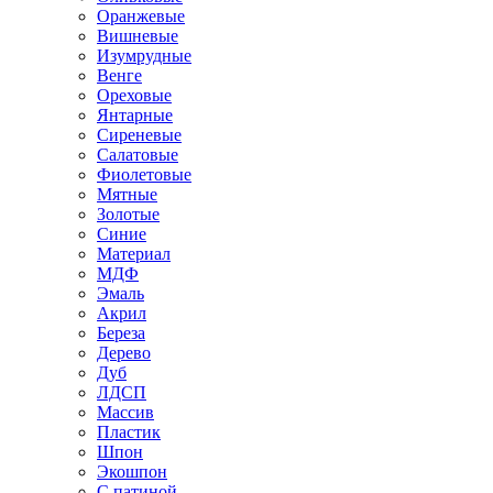
Оранжевые
Вишневые
Изумрудные
Венге
Ореховые
Янтарные
Сиреневые
Салатовые
Фиолетовые
Мятные
Золотые
Синие
Материал
МДФ
Эмаль
Акрил
Береза
Дерево
Дуб
ЛДСП
Массив
Пластик
Шпон
Экошпон
С патиной