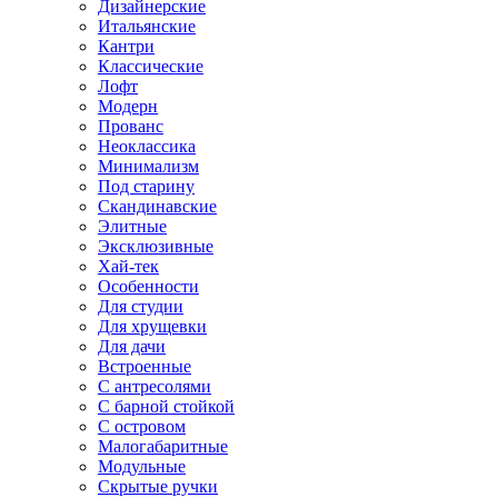
Дизайнерские
Итальянские
Кантри
Классические
Лофт
Модерн
Прованс
Неоклассика
Минимализм
Под старину
Скандинавские
Элитные
Эксклюзивные
Хай-тек
Особенности
Для студии
Для хрущевки
Для дачи
Встроенные
С антресолями
С барной стойкой
С островом
Малогабаритные
Модульные
Скрытые ручки