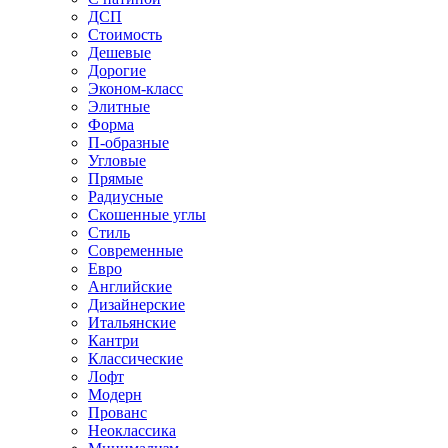
ДСП
Стоимость
Дешевые
Дорогие
Эконом-класс
Элитные
Форма
П-образные
Угловые
Прямые
Радиусные
Скошенные углы
Стиль
Современные
Евро
Английские
Дизайнерские
Итальянские
Кантри
Классические
Лофт
Модерн
Прованс
Неоклассика