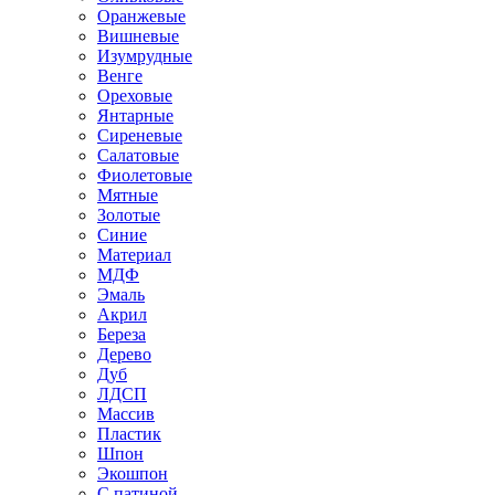
Оранжевые
Вишневые
Изумрудные
Венге
Ореховые
Янтарные
Сиреневые
Салатовые
Фиолетовые
Мятные
Золотые
Синие
Материал
МДФ
Эмаль
Акрил
Береза
Дерево
Дуб
ЛДСП
Массив
Пластик
Шпон
Экошпон
С патиной