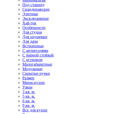
Минимализм
Под старину
Скандинавские
Элитные
Эксклюзивные
Хай-тек
Особенности
Для студии
Для хрущевки
Для дачи
Встроенные
С антресолями
С барной стойкой
С островом
Малогабаритные
Модульные
Скрытые ручки
Размер
Мини-кухни
Узкие
3 кв. м.
5 кв. м.
6 кв. м.
9 кв. м.
Все для кухни