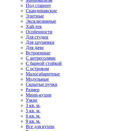
Минимализм
Под старину
Скандинавские
Элитные
Эксклюзивные
Хай-тек
Особенности
Для студии
Для хрущевки
Для дачи
Встроенные
С антресолями
С барной стойкой
С островом
Малогабаритные
Модульные
Скрытые ручки
Размер
Мини-кухни
Узкие
3 кв. м.
5 кв. м.
6 кв. м.
9 кв. м.
Все для кухни