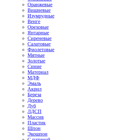
Оранжевые
Вишневые
Изумрудные
Венге
Ореховые
Янтарные
Сиреневые
Салатовые
Фиолетовые
Мятные
Золотые
Синие
Материал
МДФ
Эмаль
Акрил
Береза
Дерево
Дуб
ЛДСП
Массив
Пластик
Шпон
Экошпон
С патиной