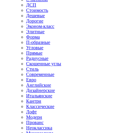
ДСП
Стоимость
Дешевые
Дорогие
Эконом-класс
Элитные
Форма
П-образные
Угловые
Прямые
Радиусные
Скошенные углы
Стиль
Современные
Евро
Английские
Дизайнерские
Итальянские
Кантри
Классические
Лофт
Модерн
Прованс
Неоклассика