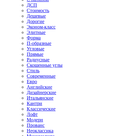
ДСП
Стоимость
Дешевые
Дорогие
Эконом-класс
Элитные
Форма
П-образные
Угловые
Прямые
Радиусные
Скошенные углы
Стиль
Современные
Евро
Английские
Дизайнерские
Итальянские
Кантри
Классические
Лофт
Модерн
Прованс
Неоклассика