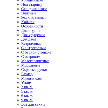
Минимализм
Под старину
Скандинавские
Элитные
Эксклюзивные
Хай-тек
Особенности
Для студии
Для хрущевки
Для дачи
Встроенные
С антресолями
С барной стойкой
С островом
Малогабаритные
Модульные
Скрытые ручки
Размер
Мини-кухни
Узкие
3 кв. м.
5 кв. м.
6 кв. м.
9 кв. м.
Все для кухни