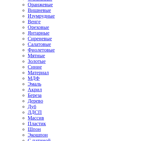
Оранжевые
Вишневые
Изумрудные
Венге
Ореховые
Янтарные
Сиреневые
Салатовые
Фиолетовые
Мятные
Золотые
Синие
Материал
МДФ
Эмаль
Акрил
Береза
Дерево
Дуб
ЛДСП
Массив
Пластик
Шпон
Экошпон
С патиной