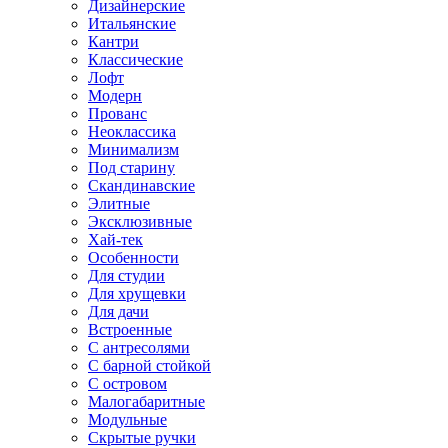
Дизайнерские
Итальянские
Кантри
Классические
Лофт
Модерн
Прованс
Неоклассика
Минимализм
Под старину
Скандинавские
Элитные
Эксклюзивные
Хай-тек
Особенности
Для студии
Для хрущевки
Для дачи
Встроенные
С антресолями
С барной стойкой
С островом
Малогабаритные
Модульные
Скрытые ручки