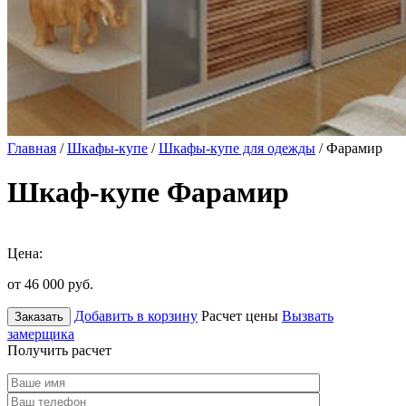
Главная
/
Шкафы-купе
/
Шкафы-купе для одежды
/ Фарамир
Шкаф-купе Фарамир
Цена:
от 46 000
руб.
Добавить в корзину
Расчет цены
Вызвать
Заказать
замерщика
Получить расчет