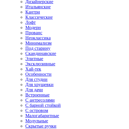
Дизайнерские
Итальянские
Кантри
Классические
Лофт
Модерн
Прованс
Неоклассика
Минимализм
Под старину
Скандинавские
Элитные
Эксклюзивные
Хай-тек
Особенности
Для студии
Для хрущевки
Для дачи
Встроенные
С антресолями
С барной стойкой
С островом
Малогабаритные
Модульные
Скрытые ручки