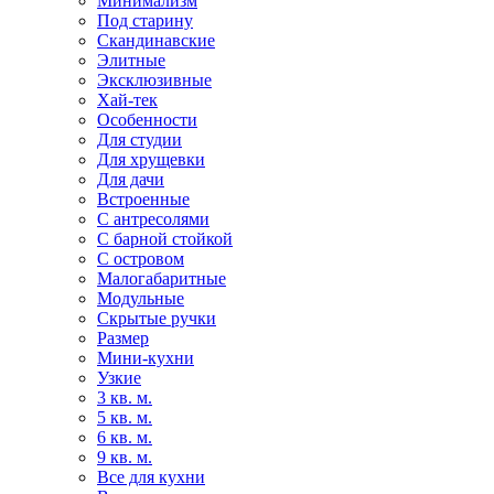
Минимализм
Под старину
Скандинавские
Элитные
Эксклюзивные
Хай-тек
Особенности
Для студии
Для хрущевки
Для дачи
Встроенные
С антресолями
С барной стойкой
С островом
Малогабаритные
Модульные
Скрытые ручки
Размер
Мини-кухни
Узкие
3 кв. м.
5 кв. м.
6 кв. м.
9 кв. м.
Все для кухни