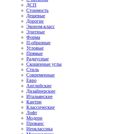
ДСП
Стоимость
Дешевые
Дорогие
Эконом-класс
Элитные
Форма
П-образные
Угловые
Прямые
Радиусные
Скошенные углы
Стиль
Современные
Евро
Английские
Дизайнерские
Итальянские
Кантри
Классические
Лофт
Модерн
Прованс
Неоклассика