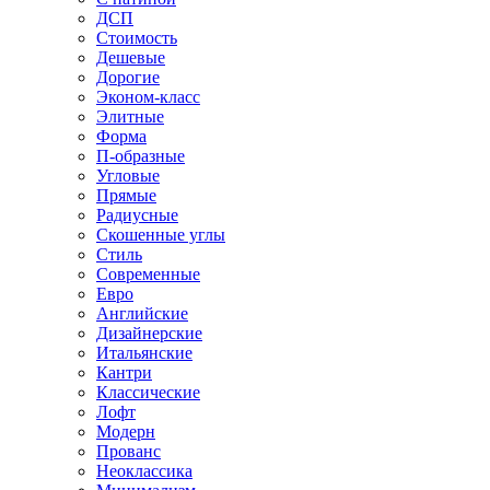
ДСП
Стоимость
Дешевые
Дорогие
Эконом-класс
Элитные
Форма
П-образные
Угловые
Прямые
Радиусные
Скошенные углы
Стиль
Современные
Евро
Английские
Дизайнерские
Итальянские
Кантри
Классические
Лофт
Модерн
Прованс
Неоклассика