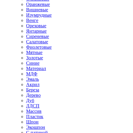
Оранжевые
Вишневые
Изумрудные
Венге
Ореховые
Янтарные
Сиреневые
Салатовые
Фиолетовые
Мятные
Золотые
Синие
Материал
МДФ
Эмаль
Акрил
Береза
Дерево
Дуб
ЛДСП
Массив
Пластик
Шпон
Экошпон
С патиной