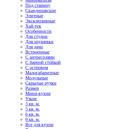
Минимализм
Под старину
Скандинавские
Элитные
Эксклюзивные
Хай-тек
Особенности
Для студии
Для хрущевки
Для дачи
Встроенные
С антресолями
С барной стойкой
С островом
Малогабаритные
Модульные
Скрытые ручки
Размер
Мини-кухни
Узкие
3 кв. м.
5 кв. м.
6 кв. м.
9 кв. м.
Все для кухни