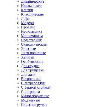
Дизайнерские
Итальянские
Кантри
Классические
Лофт
Модерн
Прованс
Неоклассика
Минимализм
Под старину
Скандинавские
Элитные
Эксклюзивные
Хай-тек
Особенности
Для студии
Для хрущевки
Для дачи
Встроенные
С антресолями
С барной стойкой
С островом
Малогабаритные
Модульные
Скрытые ручки