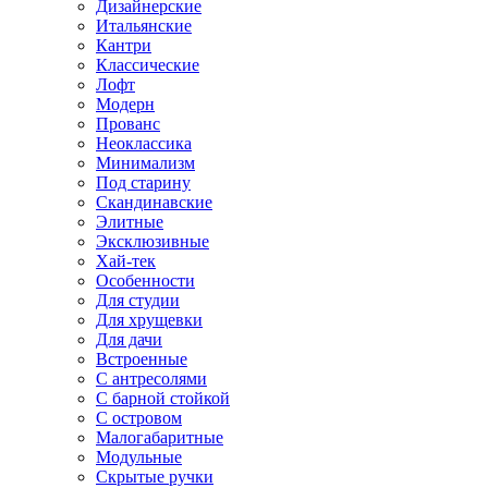
Дизайнерские
Итальянские
Кантри
Классические
Лофт
Модерн
Прованс
Неоклассика
Минимализм
Под старину
Скандинавские
Элитные
Эксклюзивные
Хай-тек
Особенности
Для студии
Для хрущевки
Для дачи
Встроенные
С антресолями
С барной стойкой
С островом
Малогабаритные
Модульные
Скрытые ручки