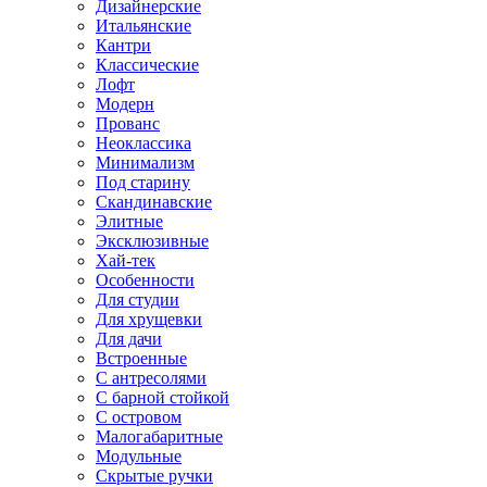
Дизайнерские
Итальянские
Кантри
Классические
Лофт
Модерн
Прованс
Неоклассика
Минимализм
Под старину
Скандинавские
Элитные
Эксклюзивные
Хай-тек
Особенности
Для студии
Для хрущевки
Для дачи
Встроенные
С антресолями
С барной стойкой
С островом
Малогабаритные
Модульные
Скрытые ручки