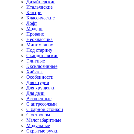
Дизайнерские
Итальянские
Кантри
Классические
Лофт
Модерн
Прованс
Неоклассика
Минимализм
Под старину
Скандинавские
Элитные
Эксклюзивные
Хай-тек
Особенности
Для студии
Для хрущевки
Для дачи
Встроенные
С антресолями
С барной стойкой
С островом
Малогабаритные
Модульные
Скрытые ручки