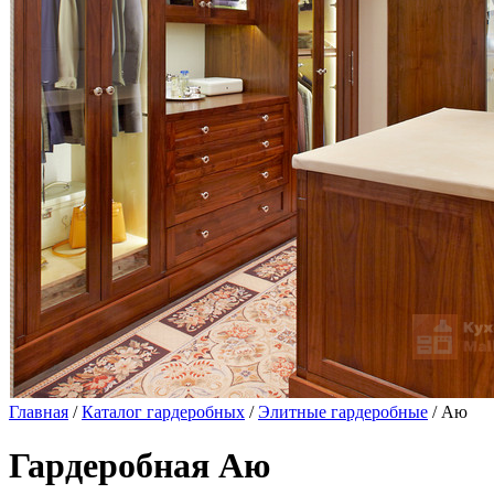
Главная
/
Каталог гардеробных
/
Элитные гардеробные
/ Аю
Гардеробная Аю