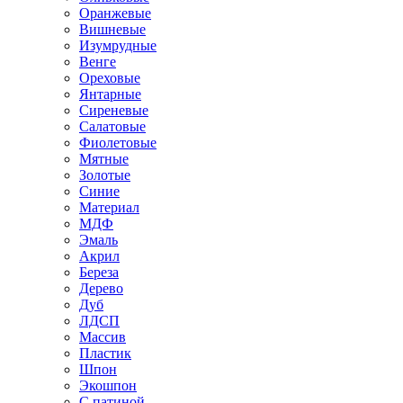
Оранжевые
Вишневые
Изумрудные
Венге
Ореховые
Янтарные
Сиреневые
Салатовые
Фиолетовые
Мятные
Золотые
Синие
Материал
МДФ
Эмаль
Акрил
Береза
Дерево
Дуб
ЛДСП
Массив
Пластик
Шпон
Экошпон
С патиной