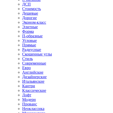
ДСП
Стоимость
Дешевые
Дорогие
Эконом-класс
Элитные
Форма
П-образные
Угловые
Прямые
Радиусные
Скошенные углы
Стиль
Современные
Евро
Английские
Дизайнерские
Итальянские
Кантри
Классические
Лофт
Модерн
Прованс
Неоклассика