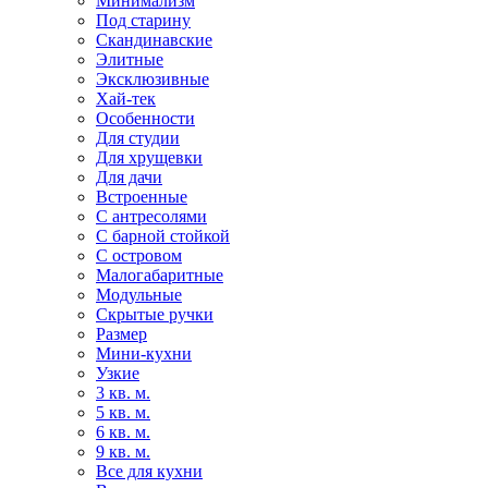
Минимализм
Под старину
Скандинавские
Элитные
Эксклюзивные
Хай-тек
Особенности
Для студии
Для хрущевки
Для дачи
Встроенные
С антресолями
С барной стойкой
С островом
Малогабаритные
Модульные
Скрытые ручки
Размер
Мини-кухни
Узкие
3 кв. м.
5 кв. м.
6 кв. м.
9 кв. м.
Все для кухни