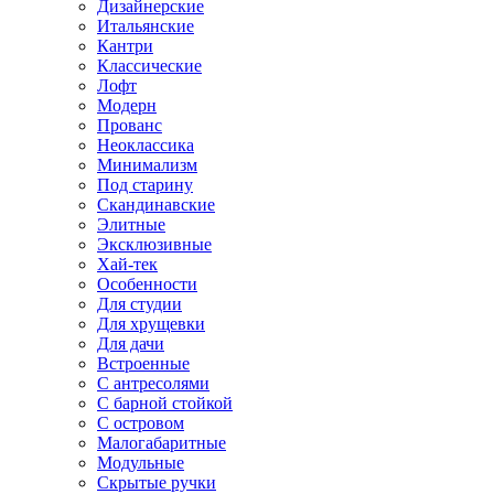
Дизайнерские
Итальянские
Кантри
Классические
Лофт
Модерн
Прованс
Неоклассика
Минимализм
Под старину
Скандинавские
Элитные
Эксклюзивные
Хай-тек
Особенности
Для студии
Для хрущевки
Для дачи
Встроенные
С антресолями
С барной стойкой
С островом
Малогабаритные
Модульные
Скрытые ручки