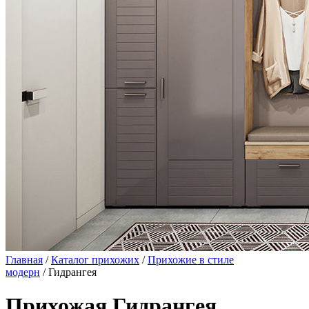
Главная
/
Каталог прихожих
/
Прихожие в стиле
модерн
/ Гидрангея
Прихожая Гидрангея