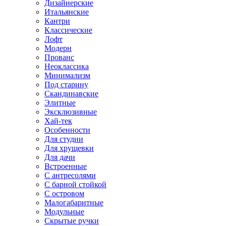
Дизайнерские
Итальянские
Кантри
Классические
Лофт
Модерн
Прованс
Неоклассика
Минимализм
Под старину
Скандинавские
Элитные
Эксклюзивные
Хай-тек
Особенности
Для студии
Для хрущевки
Для дачи
Встроенные
С антресолями
С барной стойкой
С островом
Малогабаритные
Модульные
Скрытые ручки