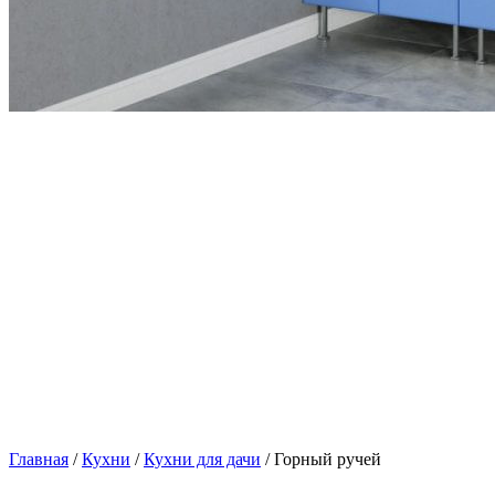
Главная
/
Кухни
/
Кухни для дачи
/ Горный ручей