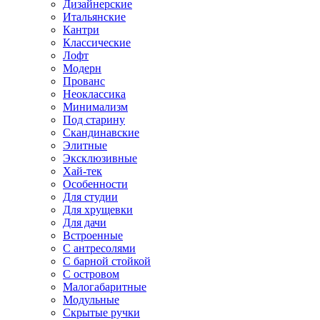
Дизайнерские
Итальянские
Кантри
Классические
Лофт
Модерн
Прованс
Неоклассика
Минимализм
Под старину
Скандинавские
Элитные
Эксклюзивные
Хай-тек
Особенности
Для студии
Для хрущевки
Для дачи
Встроенные
С антресолями
С барной стойкой
С островом
Малогабаритные
Модульные
Скрытые ручки