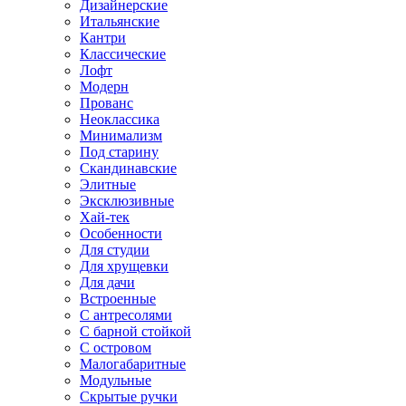
Дизайнерские
Итальянские
Кантри
Классические
Лофт
Модерн
Прованс
Неоклассика
Минимализм
Под старину
Скандинавские
Элитные
Эксклюзивные
Хай-тек
Особенности
Для студии
Для хрущевки
Для дачи
Встроенные
С антресолями
С барной стойкой
С островом
Малогабаритные
Модульные
Скрытые ручки