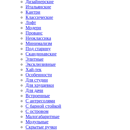
Дизайнерские
Итальянские
Кантри
Классические
Лофт
Модерн
Прованс
Неоклассика
Минимализм
Под старину
Скандинавские
Элитные
Эксклюзивные
Хай-тек
Особенности
Для студии
Для хрущевки
Для дачи
Встроенные
С антресолями
С барной стойкой
С островом
Малогабаритные
Модульные
Скрытые ручки