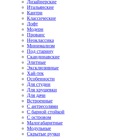
Дизайнерские
Итальянские
Кантри
Классические
Лофт
Модерн
Прованс
Неоклассика
Минимализм
Под старину
Скандинавские
Элитные
Эксклюзивные
Хай-тек
Особенности
Для студии
Для хрущевки
Для дачи
Встроенные
С антресолями
С барной стойкой
С островом
Малогабаритные
Модульные
Скрытые ручки