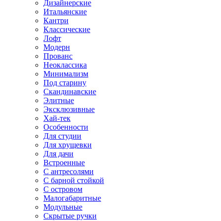
Дизайнерские
Итальянские
Кантри
Классические
Лофт
Модерн
Прованс
Неоклассика
Минимализм
Под старину
Скандинавские
Элитные
Эксклюзивные
Хай-тек
Особенности
Для студии
Для хрущевки
Для дачи
Встроенные
С антресолями
С барной стойкой
С островом
Малогабаритные
Модульные
Скрытые ручки