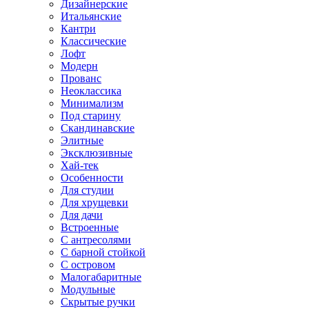
Дизайнерские
Итальянские
Кантри
Классические
Лофт
Модерн
Прованс
Неоклассика
Минимализм
Под старину
Скандинавские
Элитные
Эксклюзивные
Хай-тек
Особенности
Для студии
Для хрущевки
Для дачи
Встроенные
С антресолями
С барной стойкой
С островом
Малогабаритные
Модульные
Скрытые ручки