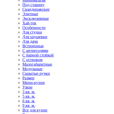
Минимализм
Под старину
Скандинавские
Элитные
Эксклюзивные
Хай-тек
Особенности
Для студии
Для хрущевки
Для дачи
Встроенные
С антресолями
С барной стойкой
С островом
Малогабаритные
Модульные
Скрытые ручки
Размер
Мини-кухни
Узкие
3 кв. м.
5 кв. м.
6 кв. м.
9 кв. м.
Все для кухни