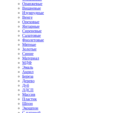
Оранжевые
Вишневые
Изумрудные
Венге
Ореховые
Янтарные
Сиреневые
Салатовые
Фиолетовые
Мятные
Золотые
Синие
Материал
МДФ
Эмаль
Акрил
Береза
Дерево
Дуб
ЛДСП
Массив
Пластик
Шпон
Экошпон
С патиной