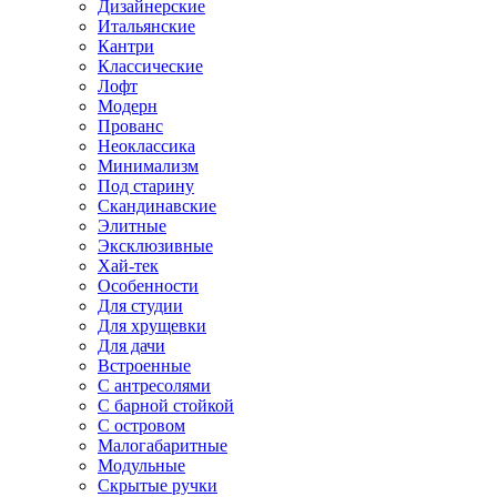
Дизайнерские
Итальянские
Кантри
Классические
Лофт
Модерн
Прованс
Неоклассика
Минимализм
Под старину
Скандинавские
Элитные
Эксклюзивные
Хай-тек
Особенности
Для студии
Для хрущевки
Для дачи
Встроенные
С антресолями
С барной стойкой
С островом
Малогабаритные
Модульные
Скрытые ручки