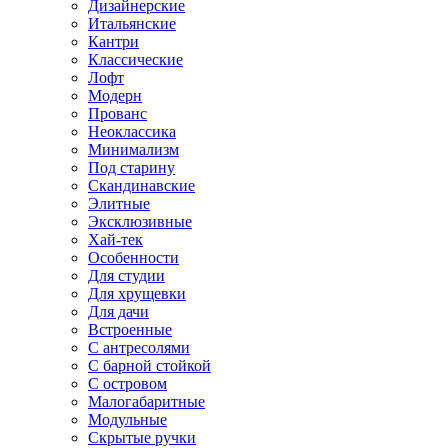
Дизайнерские
Итальянские
Кантри
Классические
Лофт
Модерн
Прованс
Неоклассика
Минимализм
Под старину
Скандинавские
Элитные
Эксклюзивные
Хай-тек
Особенности
Для студии
Для хрущевки
Для дачи
Встроенные
С антресолями
С барной стойкой
С островом
Малогабаритные
Модульные
Скрытые ручки