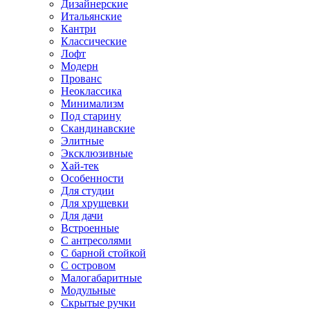
Дизайнерские
Итальянские
Кантри
Классические
Лофт
Модерн
Прованс
Неоклассика
Минимализм
Под старину
Скандинавские
Элитные
Эксклюзивные
Хай-тек
Особенности
Для студии
Для хрущевки
Для дачи
Встроенные
С антресолями
С барной стойкой
С островом
Малогабаритные
Модульные
Скрытые ручки