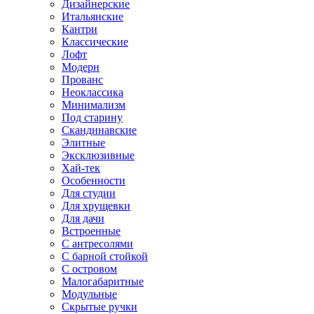
Дизайнерские
Итальянские
Кантри
Классические
Лофт
Модерн
Прованс
Неоклассика
Минимализм
Под старину
Скандинавские
Элитные
Эксклюзивные
Хай-тек
Особенности
Для студии
Для хрущевки
Для дачи
Встроенные
С антресолями
С барной стойкой
С островом
Малогабаритные
Модульные
Скрытые ручки