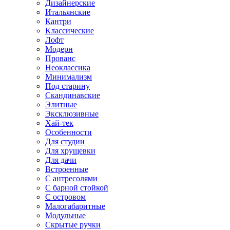
Дизайнерские
Итальянские
Кантри
Классические
Лофт
Модерн
Прованс
Неоклассика
Минимализм
Под старину
Скандинавские
Элитные
Эксклюзивные
Хай-тек
Особенности
Для студии
Для хрущевки
Для дачи
Встроенные
С антресолями
С барной стойкой
С островом
Малогабаритные
Модульные
Скрытые ручки