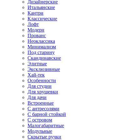
Дизайнерские
Итальянские
Кантри
Классические
Лофт
Модерн
Прованс
Неоклассика
Минимализм
Под старину
Скандинавские
Элитные
Эксклюзивные
Хай-тек
Особенности
Для студии
Для хрущевки
Для дачи
Встроенные
С антресолями
С барной стойкой
С островом
Малогабаритные
Модульные
Скрытые ручки